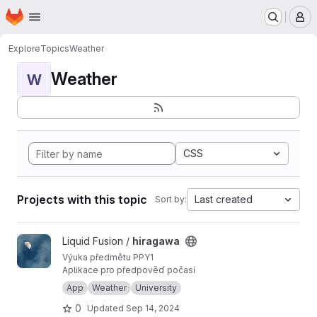
Homepage
Skip to main content
M
Explore
Topics
Weather
Weather
W
CSS
Projects with this topic
Last created
Sort by:
View hiragawa project
Liquid Fusion /
hiragawa
Výuka předmětu PPY1
Aplikace pro předpověď počasí
App
Weather
University
0
Updated
Sep 14, 2024