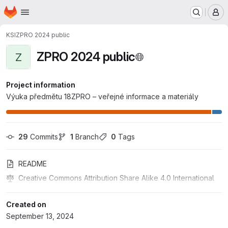
Homepage
Skip to main content
M
KSI
ZPRO 2024 public
ZPRO 2024 public
Z
Project information
Výuka předmětu 18ZPRO – veřejné informace a materiály
29
 Commits
1
 Branch
0
 Tags
README
Creative Commons Attribution Share Alike 4.0 International
Created on
September 13, 2024