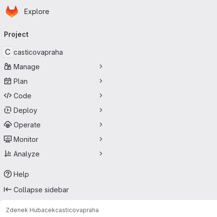
Homepage
Skip to main content
Explore
Primary navigation
Project
C
casticovapraha
Manage
Plan
Code
Deploy
Operate
Monitor
Analyze
Help
Collapse sidebar
Zdenek Hubacek
casticovapraha