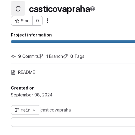
casticovapraha
C
Star
0
Actions
Project ID: 650
Project information
9
 Commits
1
 Branch
0
 Tags
README
Created on
September 08, 2024
main
casticovapraha