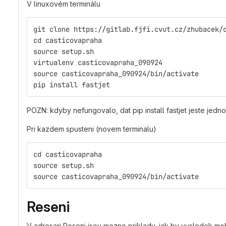
V linuxovém terminálu
git clone https://gitlab.fjfi.cvut.cz/zhubacek/
cd casticovapraha
source setup.sh
virtualenv casticovapraha_090924
source casticovapraha_090924/bin/activate
pip install fastjet
POZN: kdyby nefungovalo, dat pip install fastjet jeste jedn
Pri kazdem spusteni (novem terminalu)
cd casticovapraha
source setup.sh
source casticovapraha_090924/bin/activate
Reseni
V adresari Reseni jsou mozne priklady, jak by vysledek mohl