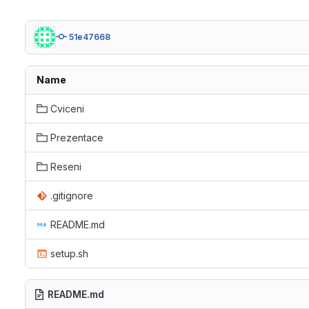
51e47668
Name
Cviceni
Prezentace
Reseni
.gitignore
README.md
setup.sh
README.md