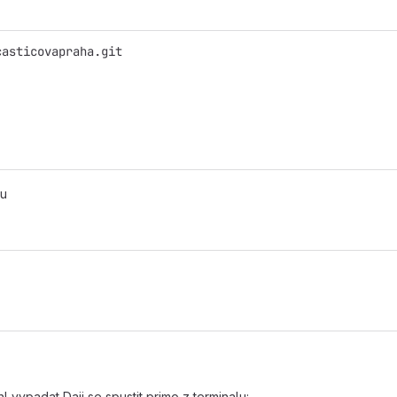
casticovapraha.git
ou
 vypadat Daji se spustit primo z terminalu: