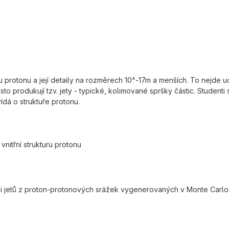
u protonu a její detaily na rozměrech 10^-17m a menších. To nejde
sto produkují tzv. jety - typické, kolimované spršky částic. Studenti
ídá o struktuře protonu.
vnitřní strukturu protonu
trukci jetů z proton-protonových srážek vygenerovaných v Monte Carl